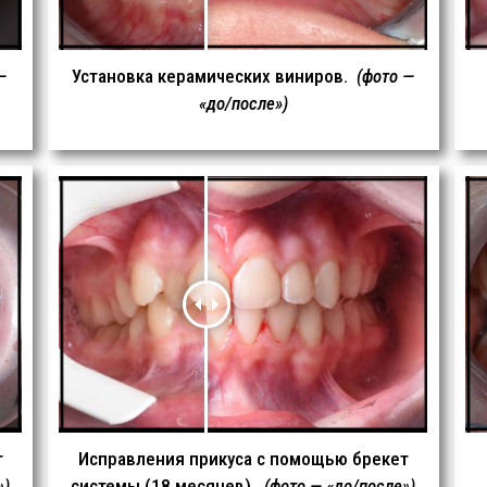
—
Установка керамических виниров.
(фото —
«до/после»)
т
Исправления прикуса с помощью брекет
»)
системы (18 месяцев).
(фото — «до/после»)