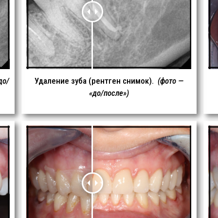
до/
Удаление зуба (рентген снимок).
(фото —
«до/после»)