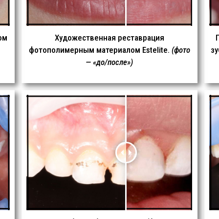
ом
Художественная реставрация
фотополимерным материалом Estelite.
(фото
з
— «до/после»)