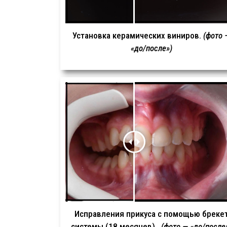
Установка керамических виниров.
(фото 
«до/после»)
Исправления прикуса с помощью бреке
системы (18 месяцев).
(фото — «до/после