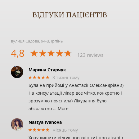
ВІДГУКИ ПАЦІЄНТІВ
вулиця Садова, 94-В, Ірпінь
4,8
123 reviews
Марина Старчук
★★★★★
3 тижні тому
Була на прийомі у Анастасії Олександрівни)
На консультації лікар все чітко, конкретно і
зрозуміло пояснила) Лікування було
абсолютно
… More
Nastya Ivanova
★★★★★
місяць тому
Хочу лишити відгук про клініку і про лікарів