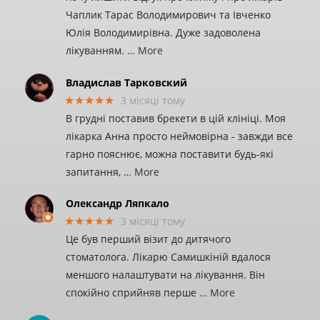
Чаплик Тарас Володимирович та Івченко
Юлія Володимирівна. Дуже задоволена
лікуванням.
… More
Владислав Тарковский
★★★★★
3 місяці тому
В грудні поставив брекети в цій клініці. Моя
лікарка Анна просто неймовірна - завжди все
гарно пояснює, можна поставити будь-які
запитання,
… More
Олександр Ляпкало
★★★★★
3 місяці тому
Це був перший візит до дитячого
стоматолога. Лікарю Самишкіній вдалося
меншого налаштувати на лікування. Він
спокійно сприйняв перше
… More