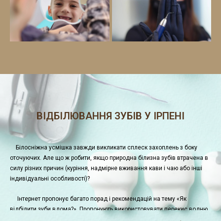
ВІДБІЛЮВАННЯ ЗУБІВ У ІРПЕНІ
Білосніжна усмішка завжди викликати сплеск захоплень з боку
оточуючих. Але що ж робити, якщо природна білизна зубів втрачена в
силу різних причин (куріння, надмірне вживання кави і чаю або інші
індивідуальні особливості)?
Інтернет пропонує багато порад і рекомендацій на тему «Як
відбілити зуби вдома?». Пропонують використовувати перекис водню,
чорне вугілля, соду і інші методи.