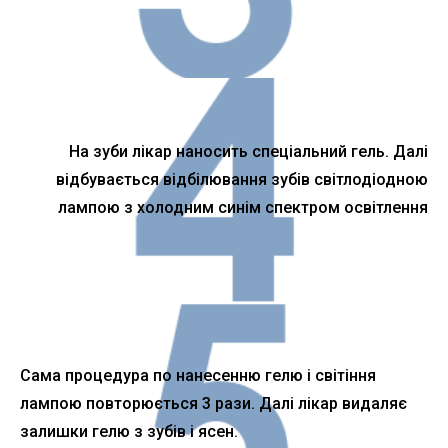
На зуби лікар наносить спеціальний гель. Далі
відбувається відбілювання зубів світлодіодною
лампою з холодним синім спектром освітлення
Сама процедура по нанесенню гелю і світіння
лампою повторюється 3 рази. Далі лікар видаляє
залишки гелю з зубів і ясен.