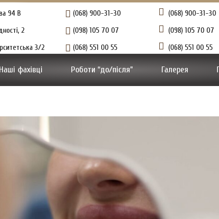
ова 94 В
(068) 900-31-30
(068) 900-31-30
ності, 2
(098) 105 70 07
(098) 105 70 07
верситетська 3/2
(068) 551 00 55
(068) 551 00 55
Наші фахівці
Роботи “до/після”
Галерея