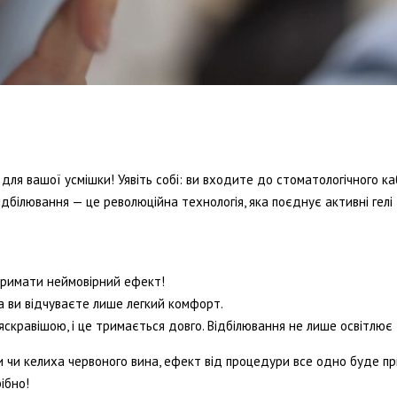
ЗУБНИЙ БІЛЬ
для вашої усмішки! Уявіть собі: ви входите до стоматологічного ка
дбілювання — це революційна технологія, яка поєднує активні гелі 
тримати неймовірний ефект!
а ви відчуваєте лише легкий комфорт.
в яскравішою, і це тримається довго. Відбілювання не лише освітлює
ви чи келиха червоного вина, ефект від процедури все одно буде 
ібно!