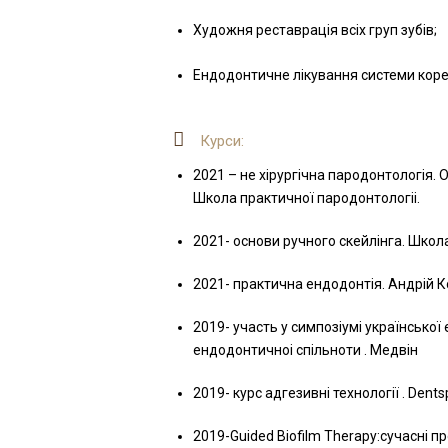
Художня реставрація всіх груп зубів;
Ендодонтичне лікування системи коре
Курси:
2021 – не хірургічна пародонтологія. 
Школа практичної пародонтологіі.
2021- основи ручного скейлінга. Школ
2021- практична ендодонтія. Андрій 
2019- участь у симпозіумі української 
ендодонтичноі спільноти . Медвін
2019- курс адгезивні технології . Dents
2019-Guided Biofilm Therapy:сучасні п