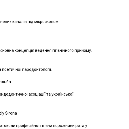
невих каналів під мікроскопом.
Основна концепція ведення гігієнічного прийому.
а поетичної пародонтологіі.
Кольба
ендодонтичноі асоціації та української
ply Sirona
ротоколи професійної гігієни порожнини рота у