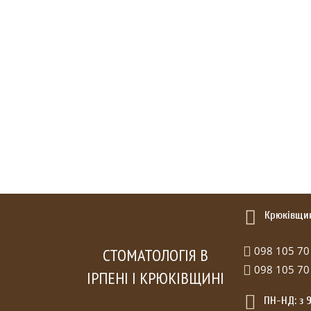
Крюківщина
098 105 70
СТОМАТОЛОГІЯ В
098 105 70
ІРПЕНІ І КРЮКІВЩИНІ
ПН-НД: з 9