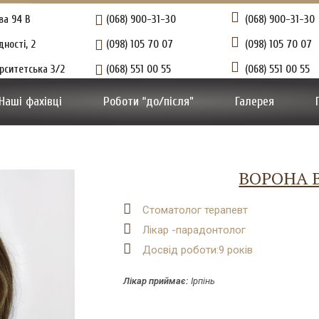
ова 94 В
(068) 900-31-30
(068) 900-31-30
ності, 2
(098) 105 70 07
(098) 105 70 07
верситетська 3/2
(068) 551 00 55
(068) 551 00 55
Наші фахівці
Роботи “до/після”
Галерея
ВОРОНА В
Стоматолог терапевт
Лікар -парадонтолог
Досвід роботи:9 років
Лікар приймає:
Ірпінь