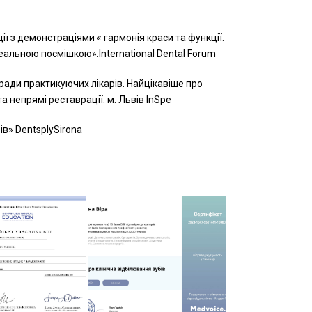
ї з демонстраціями « гармонія краси та функції.
еальною посмішкою».International Dental Forum
поради практикуючих лікарів. Найцікавіше про
 та непрямі реставрації. м. Львів InSpe
ів» DentsplySirona