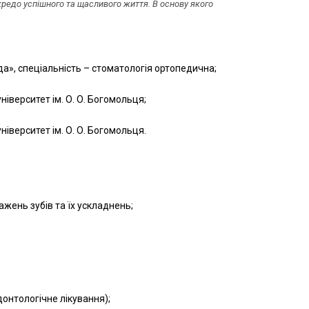
кредо успішного та щасливого життя. В основу якого
», спеціальність – стоматологія ортопедична;
іверситет ім. О. О. Богомольця;
іверситет ім. О. О. Богомольця.
ажень зубів та їх ускладнень;
донтологічне лікування);